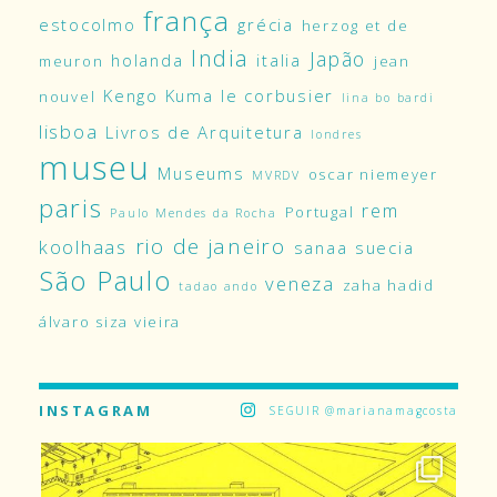
frança
estocolmo
grécia
herzog et de
India
Japão
holanda
italia
meuron
jean
Kengo Kuma
le corbusier
nouvel
lina bo bardi
lisboa
Livros de Arquitetura
londres
museu
Museums
oscar niemeyer
MVRDV
paris
rem
Portugal
Paulo Mendes da Rocha
rio de janeiro
koolhaas
sanaa
suecia
São Paulo
veneza
zaha hadid
tadao ando
álvaro siza vieira
INSTAGRAM
SEGUIR @marianamagcosta