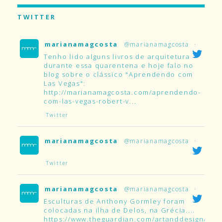
TWITTER
marianamagcosta
@marianamagcosta
·
Tenho lido alguns livros de arquitetura
durante essa quarentena e hoje falo no
blog sobre o clássico "Aprendendo com
Las Vegas":
http://marianamagcosta.com/aprendendo-
com-las-vegas-robert-v...
Twitter
marianamagcosta
@marianamagcosta
·
Twitter
marianamagcosta
@marianamagcosta
·
Esculturas de Anthony Gormley foram
colocadas na ilha de Delos, na Grécia....
https://www.theguardian.com/artanddesign/2019