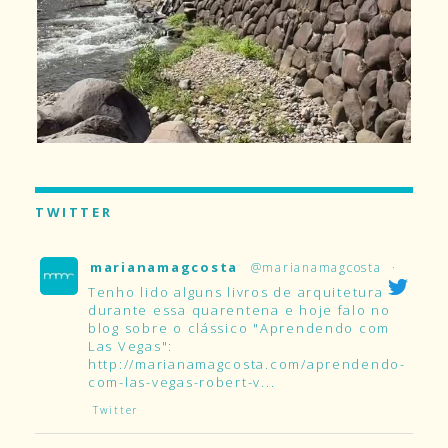
TWITTER
marianamagcosta
@marianamagcosta
·
Tenho lido alguns livros de arquitetura
durante essa quarentena e hoje falo no
blog sobre o clássico "Aprendendo com
Las Vegas":
http://marianamagcosta.com/aprendendo-
com-las-vegas-robert-v...
Twitter