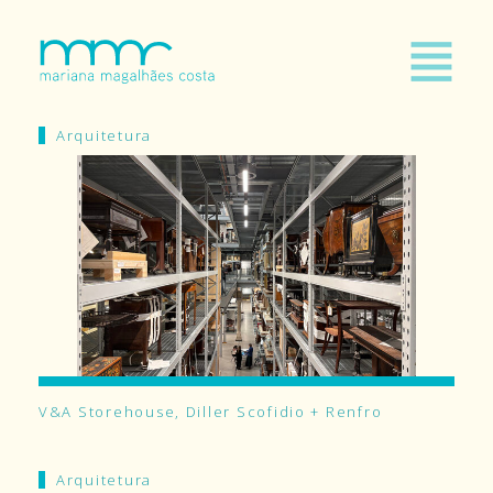
Arquitetura
V&A Storehouse, Diller Scofidio + Renfro
Arquitetura