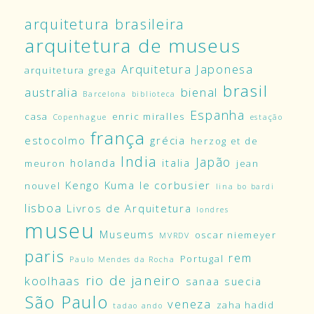
arquitetura brasileira
arquitetura de museus
Arquitetura Japonesa
arquitetura grega
brasil
australia
bienal
Barcelona
biblioteca
Espanha
casa
enric miralles
Copenhague
estação
frança
estocolmo
grécia
herzog et de
India
Japão
holanda
italia
meuron
jean
Kengo Kuma
le corbusier
nouvel
lina bo bardi
lisboa
Livros de Arquitetura
londres
museu
Museums
oscar niemeyer
MVRDV
paris
rem
Portugal
Paulo Mendes da Rocha
rio de janeiro
koolhaas
sanaa
suecia
São Paulo
veneza
zaha hadid
tadao ando