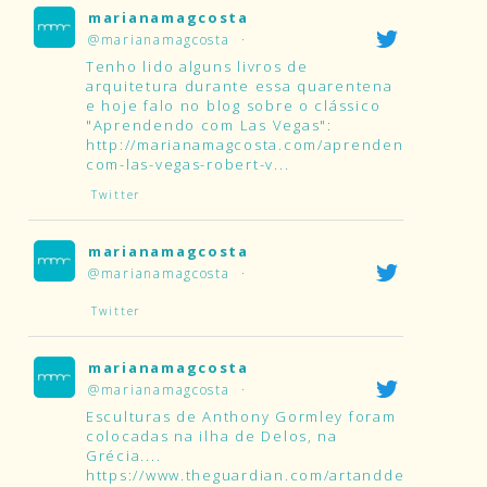
marianamagcosta
@marianamagcosta
·
Tenho lido alguns livros de
arquitetura durante essa quarentena
e hoje falo no blog sobre o clássico
"Aprendendo com Las Vegas":
http://marianamagcosta.com/aprendendo-
com-las-vegas-robert-v...
Twitter
marianamagcosta
@marianamagcosta
·
Twitter
marianamagcosta
@marianamagcosta
·
Esculturas de Anthony Gormley foram
colocadas na ilha de Delos, na
Grécia....
https://www.theguardian.com/artanddesign/2019/