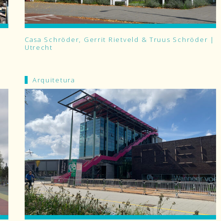
Casa Schröder, Gerrit Rietveld & Truus Schröder |
Utrecht
Arquitetura