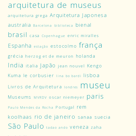
arquitetura de museus
Arquitetura Japonesa
arquitetura grega
australia
bienal
Barcelona
biblioteca
brasil
casa
enric miralles
Copenhague
frança
Espanha
estocolmo
estação
grécia
holanda
herzog et de meuron
India
Japão
italia
Kengo
jean nouvel
lisboa
Kuma
le corbusier
lina bo bardi
museu
Livros de Arquitetura
londres
paris
Museums
oscar niemeyer
MVRDV
rem
Portugal
Paulo Mendes da Rocha
rio de janeiro
koolhaas
sanaa
suecia
São Paulo
veneza
zaha
tadao ando