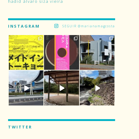
hadid
álvaro siza vieira
INSTAGRAM
SEGUIR @marianamagcosta
TWITTER