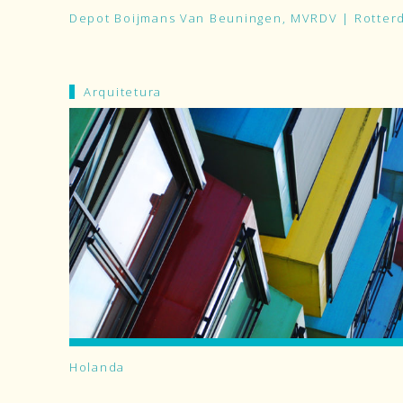
Depot Boijmans Van Beuningen, MVRDV | Rotter
Arquitetura
Holanda