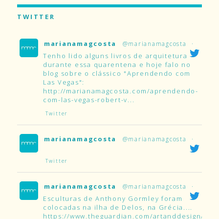
TWITTER
marianamagcosta
@marianamagcosta
·
Tenho lido alguns livros de arquitetura
durante essa quarentena e hoje falo no
blog sobre o clássico "Aprendendo com
Las Vegas":
http://marianamagcosta.com/aprendendo-
com-las-vegas-robert-v...
Twitter
marianamagcosta
@marianamagcosta
·
Twitter
marianamagcosta
@marianamagcosta
·
Esculturas de Anthony Gormley foram
colocadas na ilha de Delos, na Grécia....
https://www.theguardian.com/artanddesign/2019