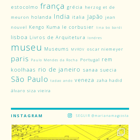
frança
estocolmo
grécia
herzog et de
India
Japão
holanda
italia
meuron
jean
Kengo Kuma
le corbusier
nouvel
lina bo bardi
lisboa
Livros de Arquitetura
londres
museu
Museums
oscar niemeyer
MVRDV
paris
rem
Portugal
Paulo Mendes da Rocha
rio de janeiro
koolhaas
sanaa
suecia
São Paulo
veneza
zaha hadid
tadao ando
álvaro siza vieira
INSTAGRAM
SEGUIR @marianamagcosta