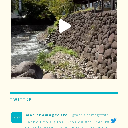
TWITTER
marianamagcosta
@marianamagcosta
·
Tenho lido alguns livros de arquitetura
durante essa quarentena e hoje falo no