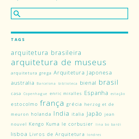
TAGS
arquitetura brasileira
arquitetura de museus
Arquitetura Japonesa
arquitetura grega
brasil
australia
bienal
Barcelona
biblioteca
Espanha
casa
enric miralles
Copenhague
estação
frança
estocolmo
grécia
herzog et de
India
Japão
holanda
italia
meuron
jean
Kengo Kuma
le corbusier
nouvel
lina bo bardi
lisboa
Livros de Arquitetura
londres