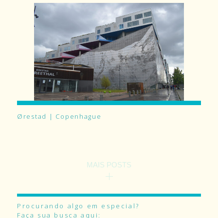
Ørestad | Copenhague
MAIS POSTS
Procurando algo em especial?
Faça sua busca aqui: