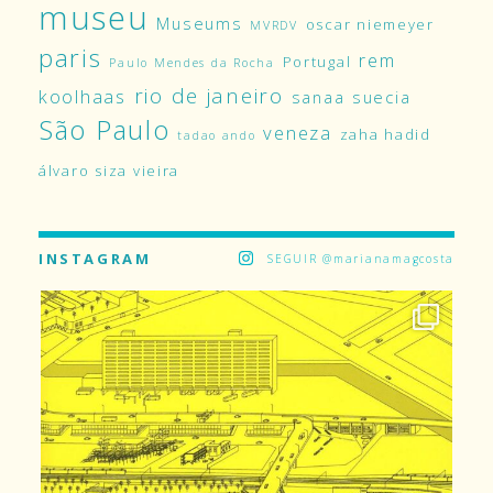
museu
Museums
oscar niemeyer
MVRDV
paris
rem
Portugal
Paulo Mendes da Rocha
rio de janeiro
koolhaas
sanaa
suecia
São Paulo
veneza
zaha hadid
tadao ando
álvaro siza vieira
INSTAGRAM
SEGUIR @marianamagcosta