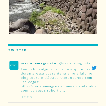
TWITTER
marianamagcosta
@marianamagcosta
·
Tenho lido alguns livros de arquitetura
durante essa quarentena e hoje falo no
blog sobre o clássico "Aprendendo com
Las Vegas":
http://marianamagcosta.com/aprendendo-
com-las-vegas-robert-v...
Twitter