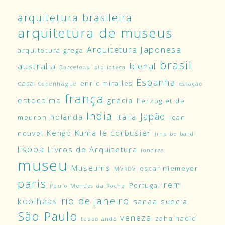
arquitetura brasileira
arquitetura de museus
Arquitetura Japonesa
arquitetura grega
brasil
australia
bienal
Barcelona
biblioteca
Espanha
casa
enric miralles
Copenhague
estação
frança
estocolmo
grécia
herzog et de
India
Japão
holanda
italia
meuron
jean
Kengo Kuma
le corbusier
nouvel
lina bo bardi
lisboa
Livros de Arquitetura
londres
museu
Museums
oscar niemeyer
MVRDV
paris
rem
Portugal
Paulo Mendes da Rocha
rio de janeiro
koolhaas
sanaa
suecia
São Paulo
veneza
zaha hadid
tadao ando