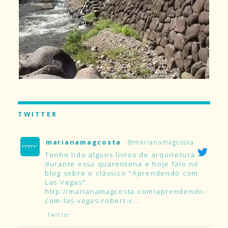
TWITTER
marianamagcosta
@marianamagcosta
·
Tenho lido alguns livros de arquitetura
durante essa quarentena e hoje falo no
blog sobre o clássico "Aprendendo com
Las Vegas":
http://marianamagcosta.com/aprendendo-
com-las-vegas-robert-v...
Twitter