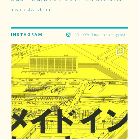
álvaro siza vieira
INSTAGRAM
FOLLOW @marianamagcosta