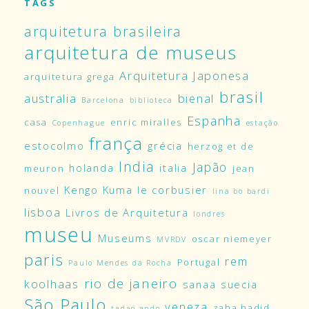
TAGS
arquitetura brasileira
arquitetura de museus
Arquitetura Japonesa
arquitetura grega
brasil
australia
bienal
Barcelona
biblioteca
Espanha
casa
enric miralles
Copenhague
estação
frança
estocolmo
grécia
herzog et de
India
Japão
holanda
italia
meuron
jean
Kengo Kuma
le corbusier
nouvel
lina bo bardi
lisboa
Livros de Arquitetura
londres
museu
Museums
oscar niemeyer
MVRDV
paris
rem
Portugal
Paulo Mendes da Rocha
rio de janeiro
koolhaas
sanaa
suecia
São Paulo
veneza
zaha hadid
tadao ando