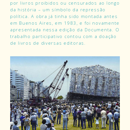
por livros proibidos ou censurados ao longo
da história – um símbolo da repressão
política. A obra já tinha sido montada antes
em Buenos Aires, em 1983, e foi novamente
apresentada nessa edição da Documenta. O
trabalho participativo contou com a doação
de livros de diversas editoras.