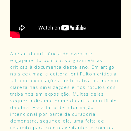
Apesar da influência do evento e
engajamento político, surgiram várias
críticas à documenta deste ano. Em artigo
na
sleek mag
, a editora Jeni Fulton critica a
falta de explicações, justificativa ou mesmo
clareza nas sinalizações e nos rótulos dos
trabalhos em exposição. Muitas delas
sequer indicam o nome do artista ou título
da obra. Essa falta de informação
intencional por parte da curadoria
demonstra, segundo ela, uma falta de
respeito para com os visitantes e com os