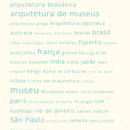
arquitetura brasileira
arquitetura de museus
Arquitetura Japonesa
arquitetura grega
brasil
australia
bienal
Barcelona
biblioteca
Espanha
casa
enric miralles
Copenhague
estação
frança
estocolmo
grécia
herzog et de
India
Japão
holanda
italia
meuron
jean
Kengo Kuma
le corbusier
nouvel
lina bo bardi
lisboa
Livros de Arquitetura
londres
museu
Museums
oscar niemeyer
MVRDV
paris
rem
Portugal
Paulo Mendes da Rocha
rio de janeiro
koolhaas
sanaa
suecia
São Paulo
veneza
zaha hadid
tadao ando