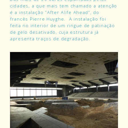
cidades, a que mais tem chamado a atenção
é a instalação “After Alife Ahead”, do
francês Pierre Huyghe. A instalação foi
feita no interior de um ringue de patinação
de gelo desativado, cuja estrutura já
apresenta traços de degradação.