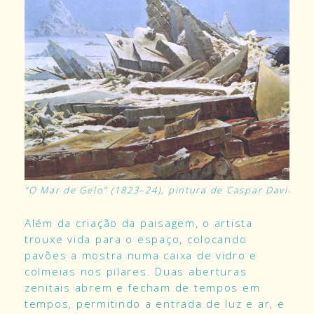
“O Mar de Gelo” (1823–24), pintura de Caspar David Fri
Além da criação da paisagem, o artista
trouxe vida para o espaço, colocando
pavões a mostra numa caixa de vidro e
colmeias nos pilares. Duas aberturas
zenitais abrem e fecham de tempos em
tempos, permitindo a entrada de luz e ar, e