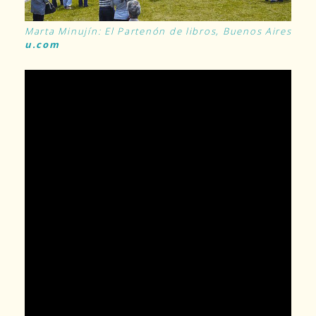
Marta Minujín: El Partenón de libros, Buenos Aires, 19
u.com