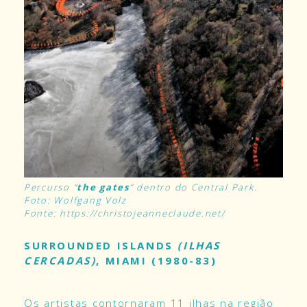
Percurso “
the gates
” dentro do Central Park.
Foto: Wolfgang Volz
Fonte: https://christojeanneclaude.net/
SURROUNDED ISLANDS
(ILHAS
CERCADAS)
, MIAMI (1980-83)
Os artistas contornaram 11 ilhas na região