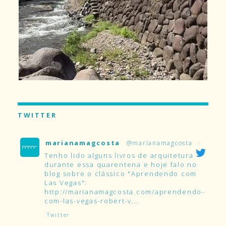
TWITTER
marianamagcosta
@marianamagcosta
·
Tenho lido alguns livros de arquitetura
durante essa quarentena e hoje falo no
blog sobre o clássico "Aprendendo com
Las Vegas":
http://marianamagcosta.com/aprendendo-
com-las-vegas-robert-v...
Twitter