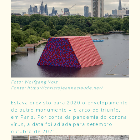
Foto: Wolfgang Volz
Fonte: https://christojeanneclaude.net/
Estava previsto para 2020 o envelopamento
de outro monumento – o arco do triunfo,
em Paris. Por conta da pandemia do corona
vírus, a data foi adiada para setembro-
outubro de 2021.