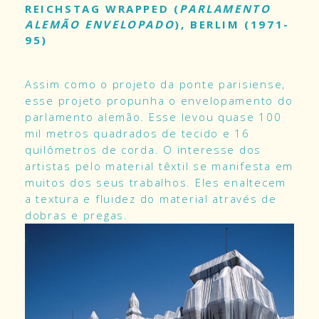
REICHSTAG WRAPPED (
PARLAMENTO
ALEMÃO ENVELOPADO
), BERLIM (1971-
95)
Assim como o projeto da ponte parisiense,
esse projeto propunha o envelopamento do
parlamento alemão. Esse levou quase 100
mil metros quadrados de tecido e 16
quilômetros de corda. O interesse dos
artistas pelo material têxtil se manifesta em
muitos dos seus trabalhos. Eles enaltecem
a textura e fluidez do material através de
dobras e pregas.