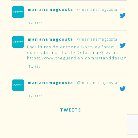
marianamagcosta
@marianamagcosta
·
Twitter
marianamagcosta
@marianamagcosta
·
Esculturas de Anthony Gormley foram
colocadas na ilha de Delos, na Grécia....
https://www.theguardian.com/artanddesign/2019
Twitter
marianamagcosta
@marianamagcosta
·
Twitter
+TWEETS