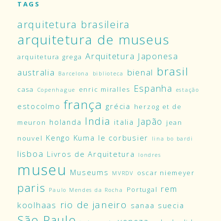
TAGS
arquitetura brasileira
arquitetura de museus
Arquitetura Japonesa
arquitetura grega
brasil
australia
bienal
Barcelona
biblioteca
Espanha
casa
enric miralles
Copenhague
estação
frança
estocolmo
grécia
herzog et de
India
Japão
holanda
italia
meuron
jean
Kengo Kuma
le corbusier
nouvel
lina bo bardi
lisboa
Livros de Arquitetura
londres
museu
Museums
oscar niemeyer
MVRDV
paris
rem
Portugal
Paulo Mendes da Rocha
rio de janeiro
koolhaas
sanaa
suecia
São Paulo