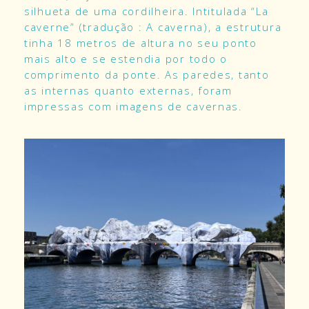
silhueta de uma cordilheira. Intitulada “La
caverne” (tradução : A caverna), a estrutura
tinha 18 metros de altura no seu ponto
mais alto e se estendia por todo o
comprimento da ponte. As paredes, tanto
as internas quanto externas, foram
impressas com imagens de cavernas.