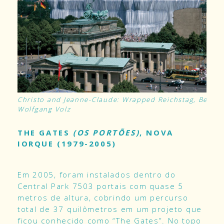
Christo and Jeanne-Claude: Wrapped Reichstag, Berlin
Wolfgang Volz
THE GATES
(OS PORTÕES)
, NOVA
IORQUE (1979-2005)
Em 2005, foram instalados dentro do
Central Park 7503 portais com quase 5
metros de altura, cobrindo um percurso
total de 37 quilômetros em um projeto que
ficou conhecido como “The Gates”. No topo