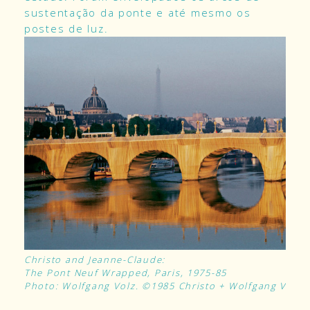
sustentação da ponte e até mesmo os
postes de luz.
Christo and Jeanne-Claude:
The Pont Neuf Wrapped, Paris, 1975-85
Photo: Wolfgang Volz. ©1985 Christo + Wolfgang Volz