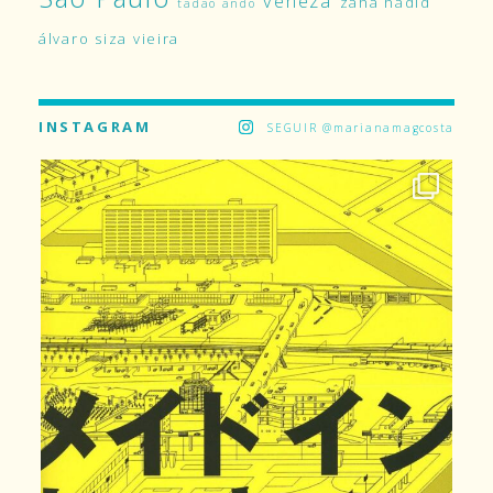
veneza
zaha hadid
tadao ando
álvaro siza vieira
INSTAGRAM
SEGUIR @marianamagcosta