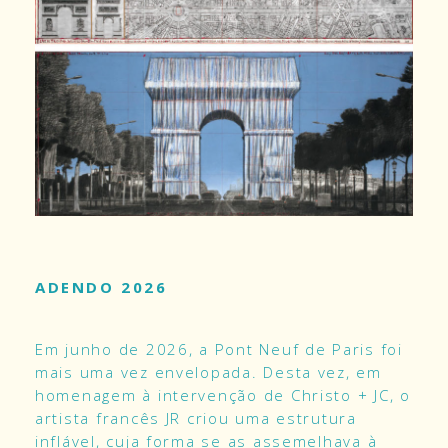
ADENDO 2026
Em junho de 2026, a Pont Neuf de Paris foi
mais uma vez envelopada. Desta vez, em
homenagem à intervenção de Christo + JC, o
artista francês JR criou uma estrutura
inflável, cuja forma se as assemelhava à