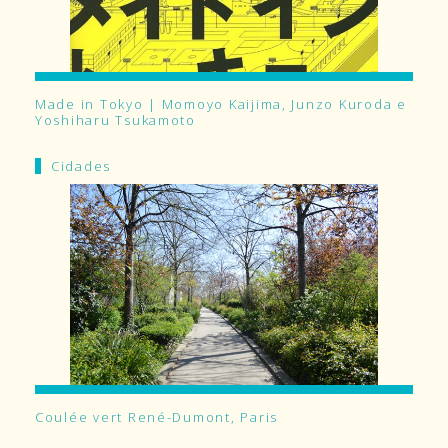
Made in Tokyo | Momoyo Kaijima, Junzo Kuroda e
Yoshiharu Tsukamoto
Cidades
Coulée vert René-Dumont, Paris