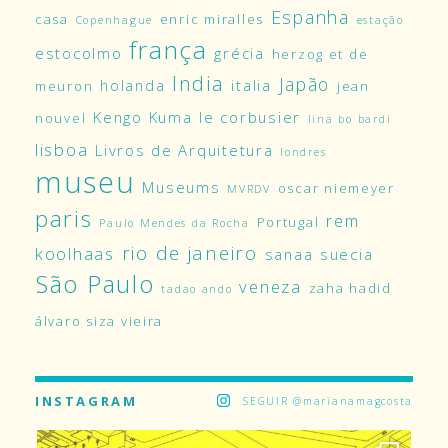
Espanha
casa
enric miralles
Copenhague
estação
frança
estocolmo
grécia
herzog et de
India
Japão
holanda
italia
meuron
jean
Kengo Kuma
le corbusier
nouvel
lina bo bardi
lisboa
Livros de Arquitetura
londres
museu
Museums
oscar niemeyer
MVRDV
paris
rem
Portugal
Paulo Mendes da Rocha
rio de janeiro
koolhaas
sanaa
suecia
São Paulo
veneza
zaha hadid
tadao ando
álvaro siza vieira
INSTAGRAM
SEGUIR @marianamagcosta