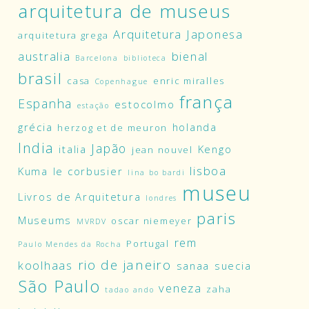
arquitetura de museus
Arquitetura Japonesa
arquitetura grega
australia
bienal
Barcelona
biblioteca
brasil
casa
enric miralles
Copenhague
frança
Espanha
estocolmo
estação
grécia
holanda
herzog et de meuron
India
Japão
italia
Kengo
jean nouvel
lisboa
Kuma
le corbusier
lina bo bardi
museu
Livros de Arquitetura
londres
paris
Museums
oscar niemeyer
MVRDV
rem
Portugal
Paulo Mendes da Rocha
rio de janeiro
koolhaas
sanaa
suecia
São Paulo
veneza
zaha
tadao ando