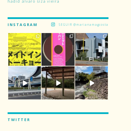
hadid
álvaro siza vieira
INSTAGRAM
SEGUIR @marianamagcosta
TWITTER