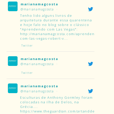
marianamagcosta
@marianamagcosta
·
Tenho lido alguns livros de
arquitetura durante essa quarentena
e hoje falo no blog sobre o clássico
"Aprendendo com Las Vegas":
http://marianamagcosta.com/aprendendo-
com-las-vegas-robert-v...
Twitter
marianamagcosta
@marianamagcosta
·
Twitter
marianamagcosta
@marianamagcosta
·
Esculturas de Anthony Gormley foram
colocadas na ilha de Delos, na
Grécia....
https://www.theguardian.com/artanddesign/2019/