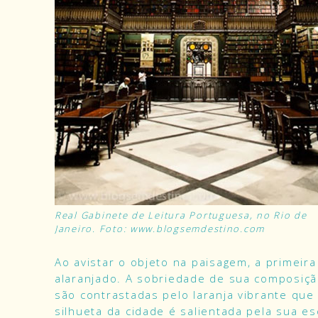
Real Gabinete de Leitura Portuguesa, no Rio de
Janeiro. Foto:
www.blogsemdestino.com
Ao avistar o objeto na paisagem, a primeira
alaranjado. A sobriedade de sua composiçã
são contrastadas pelo laranja vibrante que
silhueta da cidade é salientada pela sua e