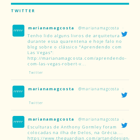
TWITTER
marianamagcosta
@marianamagcosta
·
Tenho lido alguns livros de arquitetura
durante essa quarentena e hoje falo no
blog sobre o clássico "Aprendendo com
Las Vegas":
http://marianamagcosta.com/aprendendo-
com-las-vegas-robert-v...
Twitter
marianamagcosta
@marianamagcosta
·
Twitter
marianamagcosta
@marianamagcosta
·
Esculturas de Anthony Gormley foram
colocadas na ilha de Delos, na Grécia....
https://www.theguardian.com/artanddesign/2019