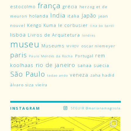
frança
estocolmo
grécia
herzog et de
India
Japão
holanda
italia
meuron
jean
Kengo Kuma
le corbusier
nouvel
lina bo bardi
lisboa
Livros de Arquitetura
londres
museu
Museums
oscar niemeyer
MVRDV
paris
rem
Portugal
Paulo Mendes da Rocha
rio de janeiro
koolhaas
sanaa
suecia
São Paulo
veneza
zaha hadid
tadao ando
álvaro siza vieira
INSTAGRAM
SEGUIR @marianamagcosta