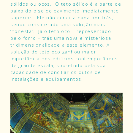
sólidos ou ocos. O teto sólido é a parte de
baixo do piso do pavimento imediatamente
superior. Ele não concilia nada por trás,
sendo considerado uma solução mais
‘honesta’. Já o teto oco – representado
pelo forro – trás uma nova e misteriosa
tridimensionalidade a este elemento. A
solução do teto oco ganhou maior
importância nos edifícios contemporâneos
de grande escala, sobretudo pela sua
capacidade de conciliar os dutos de
instalações e equipamentos.