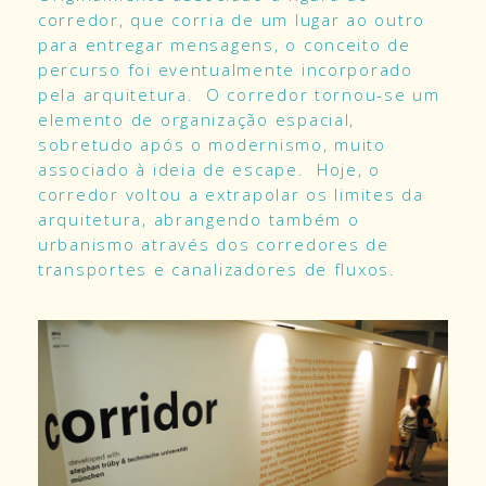
corredor, que corria de um lugar ao outro
para entregar mensagens, o conceito de
percurso foi eventualmente incorporado
pela arquitetura. O corredor tornou-se um
elemento de organização espacial,
sobretudo após o modernismo, muito
associado à ideia de escape. Hoje, o
corredor voltou a extrapolar os limites da
arquitetura, abrangendo também o
urbanismo através dos corredores de
transportes e canalizadores de fluxos.