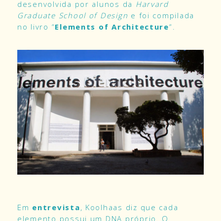
desenvolvida por alunos da
Harvard
Graduate School of Design
e foi compilada
no livro “
Elements of Architecture
“.
Em
entrevista
, Koolhaas diz que cada
elemento possui um DNA próprio. O