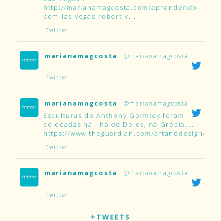
http://marianamagcosta.com/aprendendo-
com-las-vegas-robert-v...
Twitter
marianamagcosta
@marianamagcosta
·
Twitter
marianamagcosta
@marianamagcosta
·
Esculturas de Anthony Gormley foram
colocadas na ilha de Delos, na Grécia....
https://www.theguardian.com/artanddesign/2019
Twitter
marianamagcosta
@marianamagcosta
·
Twitter
+TWEETS