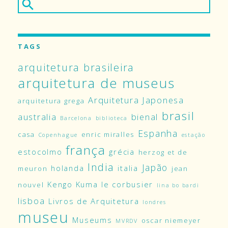
TAGS
arquitetura brasileira
arquitetura de museus
Arquitetura Japonesa
arquitetura grega
brasil
australia
bienal
Barcelona
biblioteca
Espanha
casa
enric miralles
Copenhague
estação
frança
estocolmo
grécia
herzog et de
India
Japão
holanda
italia
meuron
jean
Kengo Kuma
le corbusier
nouvel
lina bo bardi
lisboa
Livros de Arquitetura
londres
museu
Museums
oscar niemeyer
MVRDV