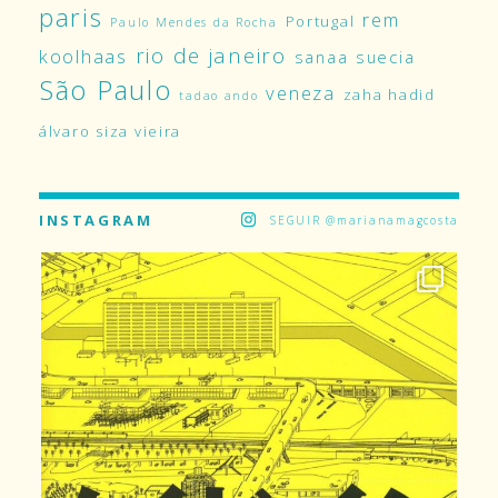
paris
rem
Portugal
Paulo Mendes da Rocha
rio de janeiro
koolhaas
sanaa
suecia
São Paulo
veneza
zaha hadid
tadao ando
álvaro siza vieira
INSTAGRAM
SEGUIR @marianamagcosta