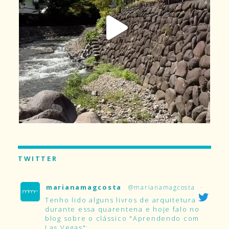
TWITTER
marianamagcosta
@marianamagcosta
·
Tenho lido alguns livros de arquitetura
durante essa quarentena e hoje falo no
blog sobre o clássico "Aprendendo com
Las Vegas":