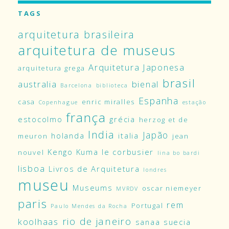
TAGS
arquitetura brasileira
arquitetura de museus
Arquitetura Japonesa
arquitetura grega
brasil
australia
bienal
Barcelona
biblioteca
Espanha
casa
enric miralles
Copenhague
estação
frança
estocolmo
grécia
herzog et de
India
Japão
holanda
italia
meuron
jean
Kengo Kuma
le corbusier
nouvel
lina bo bardi
lisboa
Livros de Arquitetura
londres
museu
Museums
oscar niemeyer
MVRDV
paris
rem
Portugal
Paulo Mendes da Rocha
rio de janeiro
koolhaas
sanaa
suecia