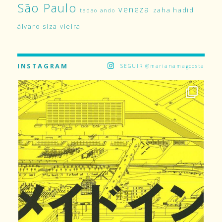
São Paulo
veneza
zaha hadid
tadao ando
álvaro siza vieira
INSTAGRAM
SEGUIR @marianamagcosta