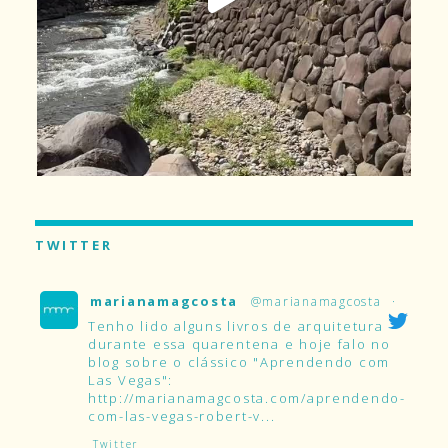
TWITTER
marianamagcosta
@marianamagcosta
·
Tenho lido alguns livros de arquitetura
durante essa quarentena e hoje falo no
blog sobre o clássico "Aprendendo com
Las Vegas":
http://marianamagcosta.com/aprendendo-
com-las-vegas-robert-v...
Twitter